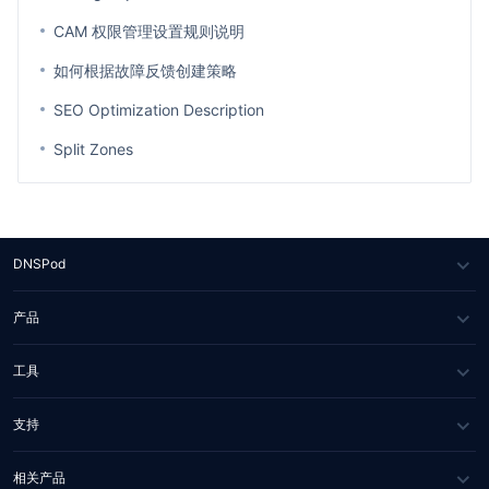
CAM 权限管理设置规则说明
如何根据故障反馈创建策略
SEO Optimization Description
Split Zones
DNSPod
关于我们
产品
媒体报道
DNS
工具
合作伙伴
SSL 证书
WHOIS 查询
支持
联系我们
域名诊断
常见问题
相关产品