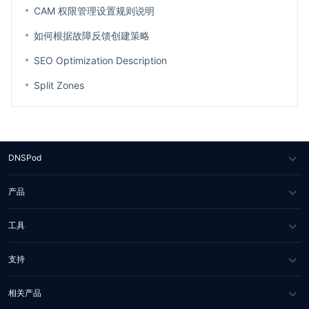
CAM 权限管理设置规则说明
如何根据故障反馈创建策略
SEO Optimization Description
Split Zones
DNSPod
关于我们
产品
媒体报道
DNS
工具
合作伙伴
SSL 证书
WHOIS 查询
支持
联系我们
域名诊断
常见问题
相关产品