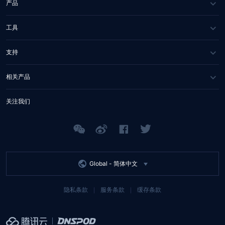
关于我们
产品
媒体报道
DNS
工具
合作伙伴
SSL 证书
WHOIS 查询
支持
联系我们
域名诊断
常见问题
相关产品
API 文档
帮助中心
Tencent RTC
关注我们
Tencent EdgeOne
Tencent MPS
Global -
简体中文
隐私条款
服务条款
缓存条款